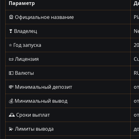
Параметр
Д
🎡 Официальное название
Pl
❣ Владелец
Ne
⭐ Год запуска
2
📜 Лицензия
C
💵 Валюты
RU
💸 Минимальный депозит
от
💰 Минимальный вывод
от
🕰 Сроки выплат
от
💫 Лимиты вывода
до