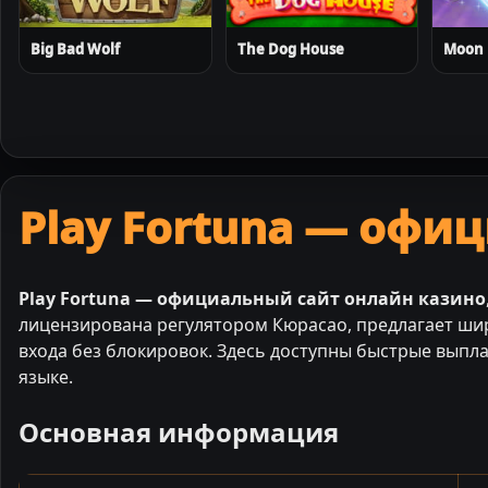
Big Bad Wolf
Moon 
The Dog House
Play Fortuna — офи
Play Fortuna — официальный сайт онлайн казино
лицензирована регулятором Кюрасао, предлагает широ
входа без блокировок. Здесь доступны быстрые выпла
языке.
Основная информация