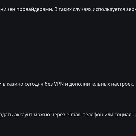
аничен провайдерами. В таких случаях используется
зер
ти в казино сегодня без VPN и дополнительных настроек.
здать аккаунт можно через e-mail, телефон или социаль