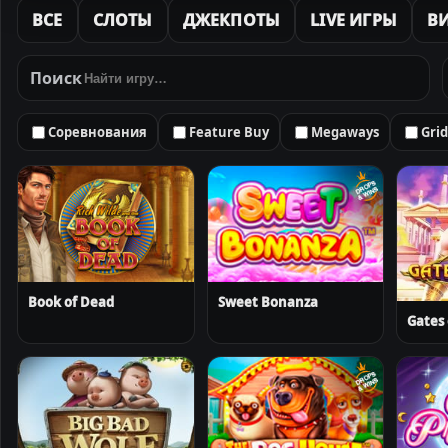
ВСЕ
СЛОТЫ
ДЖЕКПОТЫ
LIVE ИГРЫ
В
Поиск
Соревнования
Feature Buy
Megaways
Grid
Book of Dead
Sweet Bonanza
Gates