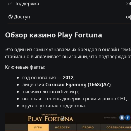
✅ Поддержка
24
🌎 Доступ
о
Обзор казино Play Fortuna
Это один из самых узнаваемых брендов в онлайн-гем
стабильно выплачивает выигрыши, что подтверждают
Ключевые факты:
год основания —
2012
;
лицензия
Curacao Egaming (1668/JAZ)
;
тысячи слотов и live-игр;
высокая степень доверия среди игроков СНГ;
круглосуточная поддержка.