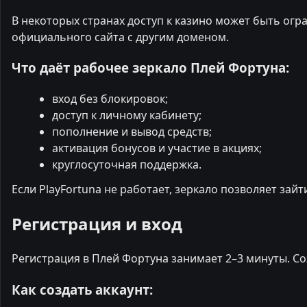
В некоторых странах доступ к казино может быть огр
официального сайта с другим доменом.
Что даёт рабочее зеркало Плей Фортуна:
вход без блокировок;
доступ к личному кабинету;
пополнение и вывод средств;
активация бонусов и участие в акциях;
круглосуточная поддержка.
Если PlayFortuna не работает, зеркало позволяет зай
Регистрация и вход
Регистрация в Плей Фортуна
занимает 2–3 минуты. Со
Как создать аккаунт: