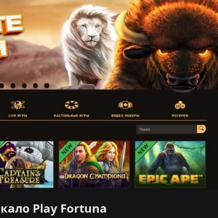
ало Play Fortuna