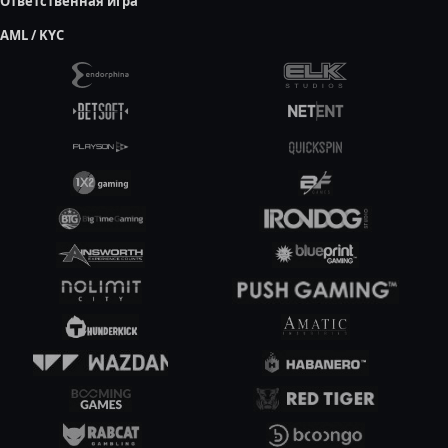
Ответственная игра
AML / KYC