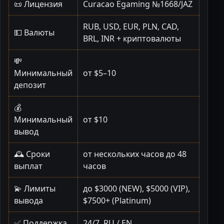
📜 Лицензия
Curacao Egaming №1668/JAZ
RUB, USD, EUR, PLN, CAD,
💵 Валюты
BRL, INR + криптовалюты
💸
Минимальный
от $5–10
депозит
💰
Минимальный
от $10
вывод
🕰 Сроки
от нескольких часов до 48
выплат
часов
💫 Лимиты
до $3000 (NEW), $5000 (VIP),
вывода
$7500+ (Platinum)
✅ Поддержка
24/7, RU / EN