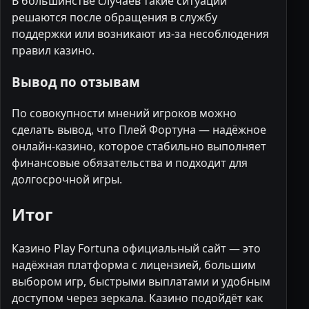
В большинстве случаев такие ситуации
решаются после обращения в службу
поддержки или возникают из-за несоблюдения
правил казино.
Вывод по отзывам
По совокупности мнений игроков можно
сделать вывод, что Плей Фортуна
— надёжное
онлайн-казино
, которое стабильно выполняет
финансовые обязательства и подходит для
долгосрочной игры.
Итог
Казино Play Fortuna официальный сайт
— это
надёжная платформа с лицензией, большим
выбором игр, быстрыми выплатами и удобным
доступом через зеркала. Казино подойдёт как