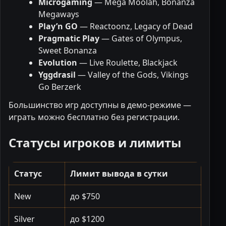
Microgaming
— Mega Moolah, Bonanza
Megaways
Play’n GO
— Reactoonz, Legacy of Dead
Pragmatic Play
— Gates of Olympus,
Sweet Bonanza
Evolution
— Live Roulette, Blackjack
Yggdrasil
— Valley of the Gods, Vikings
Go Berzerk
Большинство игр доступны в
демо-режиме
—
играть можно бесплатно без регистрации.
Статусы игроков и лимиты
Статус
Лимит вывода в сутки
New
до $750
Silver
до $1200