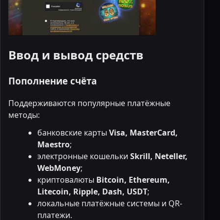
Ввод и вывод средств
Пополнение счёта
Поддерживаются популярные платёжные
методы:
банковские карты
Visa, MasterCard,
Maestro
;
электронные кошельки
Skrill, Neteller,
WebMoney
;
криптовалюты
Bitcoin, Ethereum,
Litecoin, Ripple, Dash, USDT
;
локальные платёжные системы и QR-
платежи.