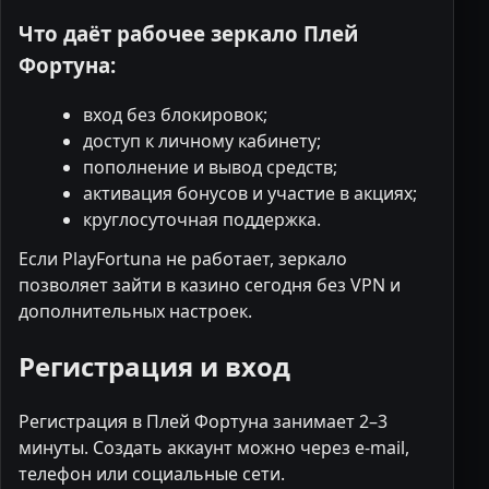
Что даёт рабочее зеркало Плей
Фортуна:
вход без блокировок;
доступ к личному кабинету;
пополнение и вывод средств;
активация бонусов и участие в акциях;
круглосуточная поддержка.
Если PlayFortuna не работает, зеркало
позволяет зайти в казино сегодня без VPN и
дополнительных настроек.
Регистрация и вход
Регистрация в Плей Фортуна
занимает 2–3
минуты. Создать аккаунт можно через e-mail,
телефон или социальные сети.