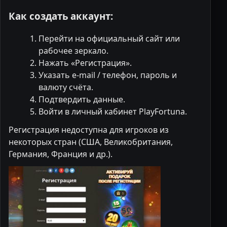
Как создать аккаунт:
Перейти на официальный сайт или
рабочее зеркало.
Нажать «Регистрация».
Указать e-mail / телефон, пароль и
валюту счёта.
Подтвердить данные.
Войти в личный кабинет PlayFortuna.
Регистрация недоступна для игроков из
некоторых стран (США, Великобритания,
Германия, Франция и др.).