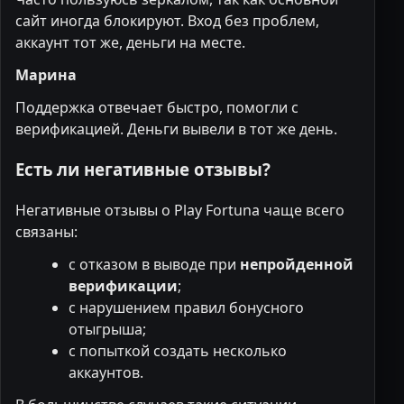
сайт иногда блокируют. Вход без проблем,
аккаунт тот же, деньги на месте.
Марина
Поддержка отвечает быстро, помогли с
верификацией. Деньги вывели в тот же день.
Есть ли негативные отзывы?
Негативные отзывы о Play Fortuna чаще всего
связаны:
с отказом в выводе при
непройденной
верификации
;
с нарушением правил бонусного
отыгрыша;
с попыткой создать несколько
аккаунтов.