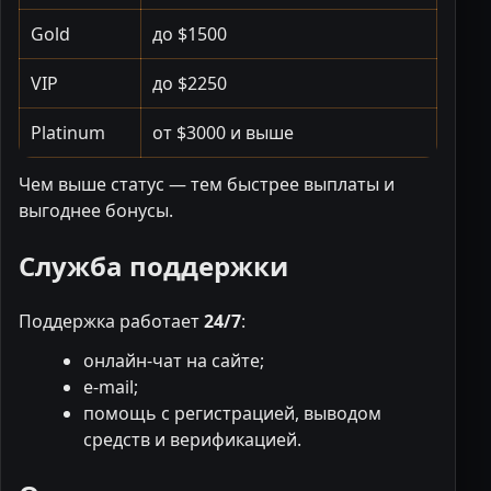
Gold
до $1500
VIP
до $2250
Platinum
от $3000 и выше
Чем выше статус — тем быстрее выплаты и
выгоднее бонусы.
Служба поддержки
Поддержка работает
24/7
:
онлайн-чат на сайте;
e-mail;
помощь с регистрацией, выводом
средств и верификацией.