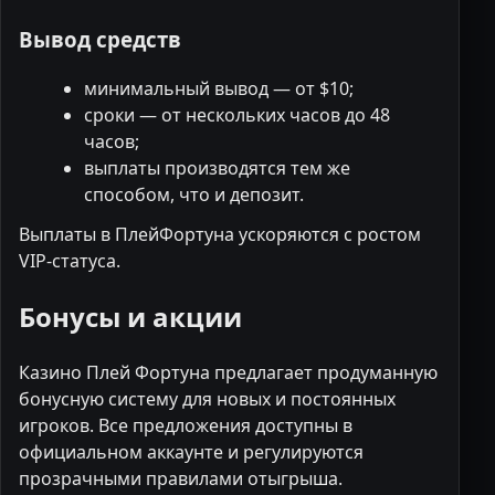
Вывод средств
минимальный вывод — от $10;
сроки — от нескольких часов до 48
часов;
выплаты производятся тем же
способом, что и депозит.
Выплаты
в ПлейФортуна ускоряются с ростом
VIP-статуса.
Бонусы и акции
Казино Плей Фортуна предлагает продуманную
бонусную систему для новых и постоянных
игроков. Все предложения доступны в
официальном аккаунте и регулируются
прозрачными правилами отыгрыша.