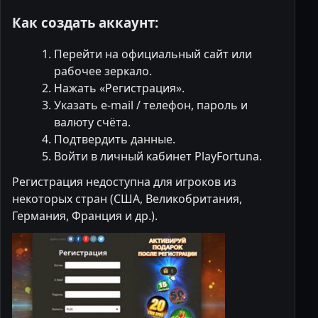
Как создать аккаунт:
Перейти на официальный сайт или
рабочее зеркало.
Нажать «Регистрация».
Указать e-mail / телефон, пароль и
валюту счёта.
Подтвердить данные.
Войти в личный кабинет PlayFortuna.
Регистрация недоступна для игроков из
некоторых стран (США, Великобритания,
Германия, Франция и др.).