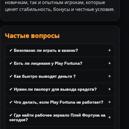
новичкам, так и опытным игрокам, которые
ценят стабильность, бонусы и честные условия.
Частые вопросы
✔ Безопасно ли играть в казино?
✔ Есть ли лицензия у Play Fortuna?
✔ Как быстро выводят деньги ?
✔ Нужен ли паспорт для вывода средств?
✔ Что делать, если Play Fortuna не работает?
✔ Где найти рабочее зеркало Плей Фортуна на
сегодня?