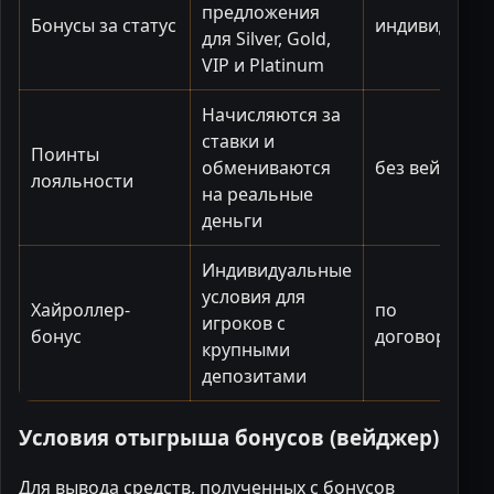
предложения
Бонусы за статус
индивидуаль
для Silver, Gold,
VIP и Platinum
Начисляются за
ставки и
Поинты
обмениваются
без вейджера
лояльности
на реальные
деньги
Индивидуальные
условия для
Хайроллер-
по
игроков с
бонус
договорённо
крупными
депозитами
Условия отыгрыша бонусов (вейджер)
Для вывода средств, полученных с бонусов