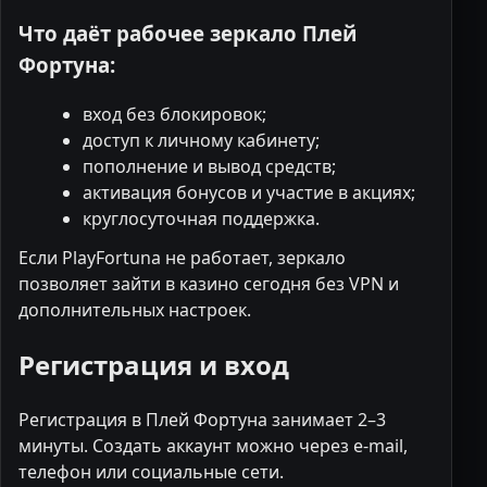
Что даёт рабочее зеркало Плей
Фортуна:
вход без блокировок;
доступ к личному кабинету;
пополнение и вывод средств;
активация бонусов и участие в акциях;
круглосуточная поддержка.
Если PlayFortuna не работает, зеркало
позволяет зайти в казино сегодня без VPN и
дополнительных настроек.
Регистрация и вход
Регистрация в Плей Фортуна
занимает 2–3
минуты. Создать аккаунт можно через e-mail,
телефон или социальные сети.