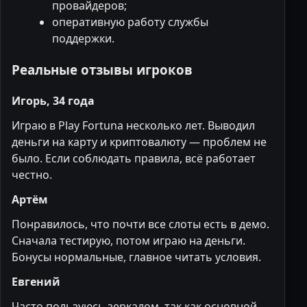
провайдеров;
оперативную работу службы
поддержки.
Реальные отзывы игроков
Игорь, 34 года
Играю в Play Fortuna несколько лет. Выводил
деньги на карту и криптовалюту — проблем не
было. Если соблюдать правила, всё работает
честно.
Артём
Понравилось, что почти все слоты есть в демо.
Сначала тестирую, потом играю на деньги.
Бонусы нормальные, главное читать условия.
Евгений
Часто пользуюсь зеркалом, так как основной