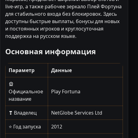
live-игр, а также
рабочее зеркало Плей Фортуна
для стабильного входа без блокировок. Здесь
доступны быстрые выплаты, бонусы для новых
и постоянных игроков и круглосуточная
поддержка на русском языке.
Основная информация
Параметр
Данные
🎡
Официальное
Play Fortuna
название
❣ Владелец
NetGlobe Services Ltd
⭐ Год запуска
2012