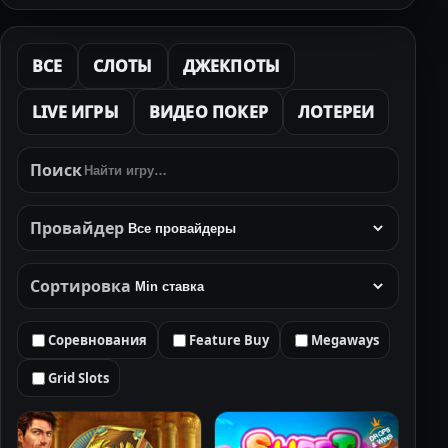
ВСЕ
СЛОТЫ
ДЖЕКПОТЫ
LIVE ИГРЫ
ВИДЕО ПОКЕР
ЛОТЕРЕИ
Поиск
Провайдер
Сортировка
Соревнования
Feature Buy
Megaways
Grid Slots