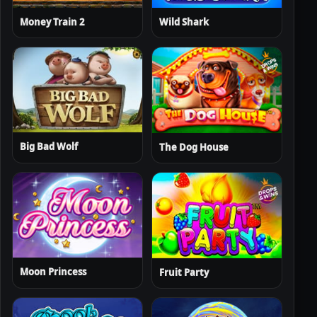
Money Train 2
Wild Shark
Big Bad Wolf
The Dog House
Moon Princess
Fruit Party