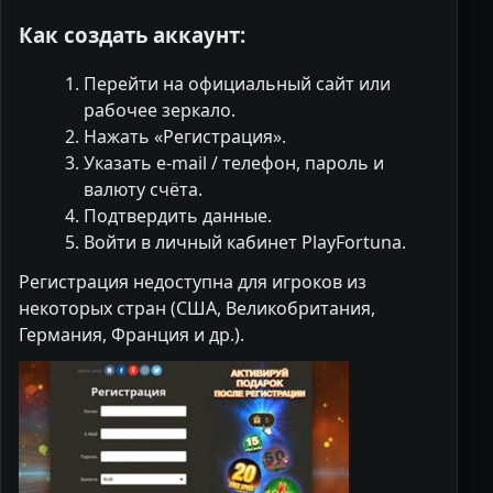
Как создать аккаунт:
Перейти на официальный сайт или
рабочее зеркало.
Нажать «Регистрация».
Указать e-mail / телефон, пароль и
валюту счёта.
Подтвердить данные.
Войти в личный кабинет PlayFortuna.
Регистрация недоступна для игроков из
некоторых стран (США, Великобритания,
Германия, Франция и др.).