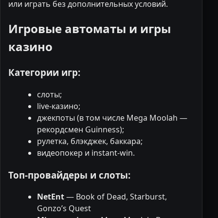
или играть без дополнительных условий.
Игровые автоматы и игры
казино
Категории игр:
слоты
;
live-казино;
джекпоты (в том числе Mega Moolah —
рекордсмен Guinness);
рулетка, блэкджек, баккара;
видеопокер и instant-win.
Топ-провайдеры и слоты:
NetEnt
— Book of Dead, Starburst,
Gonzo’s Quest