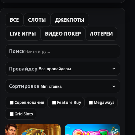
ВСЕ
СЛОТЫ
ДЖЕКПОТЫ
LIVE ИГРЫ
ВИДЕО ПОКЕР
ЛОТЕРЕИ
Поиск
Провайдер
Сортировка
Соревнования
Feature Buy
Megaways
Grid Slots