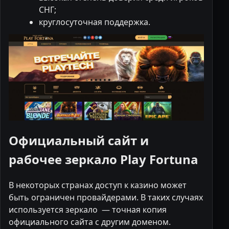
СНГ;
круглосуточная поддержка.
Официальный сайт и
рабочее зеркало Play Fortuna
В некоторых странах доступ к казино может
быть ограничен провайдерами. В таких случаях
используется
зеркало — точная копия
официального сайта с другим доменом.