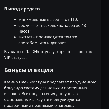
Вывод средств
минимальный вывод — от $10;
сроки — от нескольких часов до 48
часов;
выплаты производятся тем же
способом, что и депозит.
Выплаты
в ПлейФортуна ускоряются с ростом
VIP-статуса.
Бонусы и акции
Казино Плей Фортуна предлагает продуманную
бонусную систему для новых и постоянных
игроков. Все предложения доступны в
официальном аккаунте и регулируются
прозрачными правилами отыгрыша.