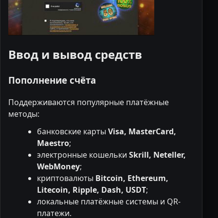
Ввод и вывод средств
Пополнение счёта
Поддерживаются популярные платёжные
методы:
банковские карты
Visa, MasterCard,
Maestro
;
электронные кошельки
Skrill, Neteller,
WebMoney
;
криптовалюты
Bitcoin, Ethereum,
Litecoin, Ripple, Dash, USDT
;
локальные платёжные системы и QR-
платежи.