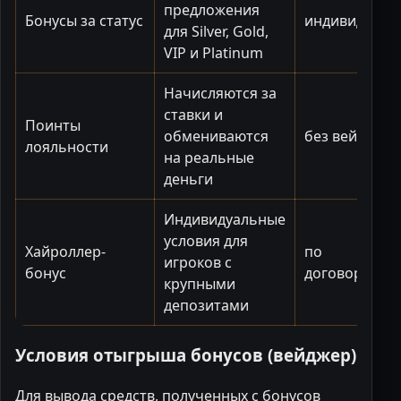
предложения
Бонусы за статус
индивидуаль
для Silver, Gold,
VIP и Platinum
Начисляются за
ставки и
Поинты
обмениваются
без вейджера
лояльности
на реальные
деньги
Индивидуальные
условия для
Хайроллер-
по
игроков с
бонус
договорённо
крупными
депозитами
Условия отыгрыша бонусов (вейджер)
Для вывода средств, полученных с бонусов