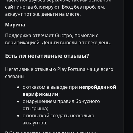
сайт иногда блокируют. Вход без проблем,
аккаунт тот же, деньги на месте.
Марина
Поддержка отвечает быстро, помогли с
верификацией. Деньги вывели в тот же день.
Есть ли негативные отзывы?
Негативные отзывы о Play Fortuna чаще всего
связаны:
с отказом в выводе при
непройденной
верификации
;
с нарушением правил бонусного
отыгрыша;
с попыткой создать несколько
аккаунтов.