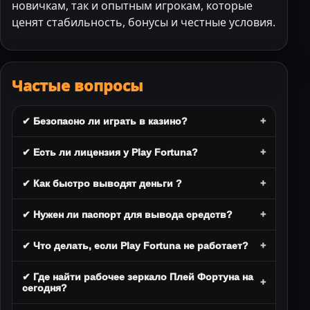
новичкам, так и опытным игрокам, которые
ценят стабильность, бонусы и честные условия.
Частые вопросы
✔ Безопасно ли играть в казино?
✔ Есть ли лицензия у Play Fortuna?
✔ Как быстро выводят деньги ?
✔ Нужен ли паспорт для вывода средств?
✔ Что делать, если Play Fortuna не работает?
✔ Где найти рабочее зеркало Плей Фортуна на
сегодня?