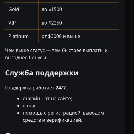
Gold
до $1500
VIP
до $2250
Platinum
от $3000 и выше
Чем выше статус — тем быстрее выплаты и
выгоднее бонусы.
Служба поддержки
Поддержка работает
24/7
:
онлайн-чат на сайте;
e-mail;
помощь с регистрацией, выводом
средств и верификацией.