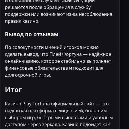
В большинстве случаев такие ситуации
решаются после обращения в службу
поддержки или возникают из-за несоблюдения
правил казино.
Вывод по отзывам
По совокупности мнений игроков можно
сделать вывод, что Плей Фортуна
— надёжное
онлайн-казино
, которое стабильно выполняет
финансовые обязательства и подходит для
долгосрочной игры.
Итог
Казино Play Fortuna официальный сайт
— это
надёжная платформа с лицензией, большим
выбором игр, быстрыми выплатами и удобным
доступом через зеркала. Казино подойдёт как