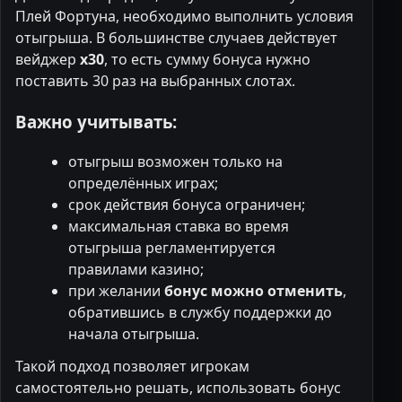
Плей Фортуна, необходимо выполнить условия
отыгрыша. В большинстве случаев действует
вейджер
x30
, то есть сумму бонуса нужно
поставить 30 раз на выбранных слотах.
Важно учитывать:
отыгрыш возможен только на
определённых играх;
срок действия бонуса ограничен;
максимальная ставка во время
отыгрыша регламентируется
правилами казино;
при желании
бонус можно отменить
,
обратившись в службу поддержки до
начала отыгрыша.
Такой подход позволяет игрокам
самостоятельно решать, использовать бонус