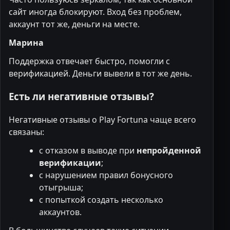
сайт иногда блокируют. Вход без проблем,
аккаунт тот же, деньги на месте.
Марина
Поддержка отвечает быстро, помогли с
верификацией. Деньги вывели в тот же день.
Есть ли негативные отзывы?
Негативные отзывы о Play Fortuna чаще всего
связаны:
с отказом в выводе при
непройденной
верификации
;
с нарушением правил бонусного
отыгрыша;
с попыткой создать несколько
аккаунтов.