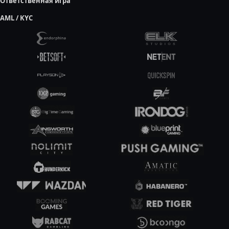
Ответственная игра
AML / KYC