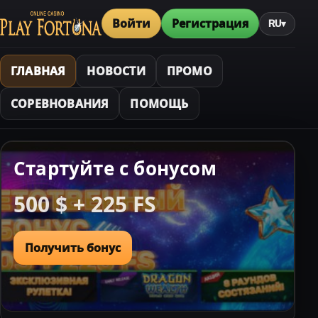
Войти
Регистрация
RU
▾
ГЛАВНАЯ
НОВОСТИ
ПРОМО
СОРЕВНОВАНИЯ
ПОМОЩЬ
Стартуйте с бонусом
500 $ + 225 FS
Получить бонус