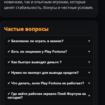
новичкам, так и опытным игрокам, которые
ценят стабильность, бонусы и честные условия.
Частые вопросы
✔ Безопасно ли играть в казино?
✔ Есть ли лицензия у Play Fortuna?
✔ Как быстро выводят деньги ?
✔ Нужен ли паспорт для вывода средств?
✔ Что делать, если Play Fortuna не работает?
✔ Где найти рабочее зеркало Плей Фортуна на
сегодня?