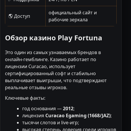
официальный сайт и
🌎 Доступ
рабочие зеркала
Обзор казино Play Fortuna
Это один из самых узнаваемых брендов в
онлайн-гемблинге. Казино работает по
лицензии Curacao, использует
сертифицированный софт и стабильно
выплачивает выигрыши, что подтверждают
реальные отзывы игроков.
Ключевые факты:
год основания —
2012
;
лицензия
Curacao Egaming (1668/JAZ)
;
тысячи слотов и live-игр;
высокая степень доверия среди игроков