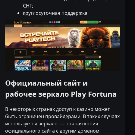
СНГ;
круглосуточная поддержка.
Официальный сайт и
рабочее зеркало Play Fortuna
В некоторых странах доступ к казино может
быть ограничен провайдерами. В таких случаях
используется
зеркало — точная копия
официального сайта с другим доменом.