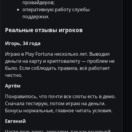
провайдеров;
оперативную работу службы
поддержки.
Реальные отзывы игроков
Игорь, 34 года
Играю в Play Fortuna несколько лет. Выводил
деньги на карту и криптовалюту — проблем не
было. Если соблюдать правила, всё работает
честно.
Артём
Понравилось, что почти все слоты есть в демо.
Сначала тестирую, потом играю на деньги.
Бонусы нормальные, главное читать условия.
Евгений
Часто пользуюсь зеркалом, так как основной