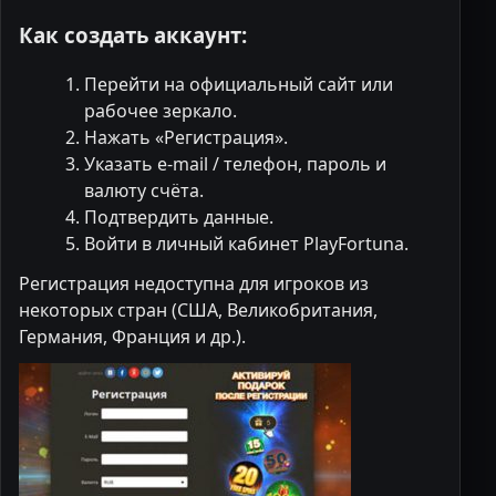
Как создать аккаунт:
Перейти на официальный сайт или
рабочее зеркало.
Нажать «Регистрация».
Указать e-mail / телефон, пароль и
валюту счёта.
Подтвердить данные.
Войти в личный кабинет PlayFortuna.
Регистрация недоступна для игроков из
некоторых стран (США, Великобритания,
Германия, Франция и др.).