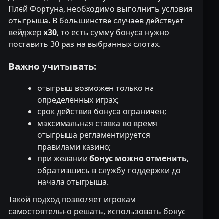
Плей Фортуна, необходимо выполнить условия
отыгрыша. В большинстве случаев действует
вейджер
x30
, то есть сумму бонуса нужно
поставить 30 раз на выбранных слотах.
Важно учитывать:
отыгрыш возможен только на
определённых играх;
срок действия бонуса ограничен;
максимальная ставка во время
отыгрыша регламентируется
правилами казино;
при желании
бонус можно отменить
,
обратившись в службу поддержки до
начала отыгрыша.
Такой подход позволяет игрокам
самостоятельно решать, использовать бонус