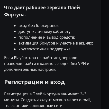
Что даёт рабочее зеркало Плей
Фортуна:
вход без блокировок;
доступ к личному кабинету;
пополнение и вывод средств;
активация бонусов и участие в акциях;
круглосуточная поддержка.
Если PlayFortuna не работает, зеркало
позволяет зайти в казино сегодня без VPN и
дополнительных настроек.
Регистрация и вход
Регистрация в Плей Фортуна
занимает 2–3
минуты. Создать аккаунт можно через e-mail,
телефон или социальные сети.