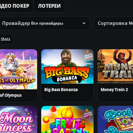
ИДЕО ПОКЕР
ЛОТЕРЕИ
Провайдер
Сортировка
 Slots
Big Bass Bonanza
Money Train 2
 of Olympus