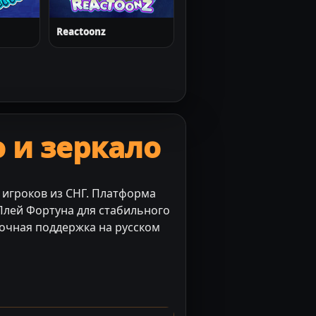
Reactoonz
 и зеркало
 игроков из СНГ. Платформа
Плей Фортуна для стабильного
точная поддержка на русском