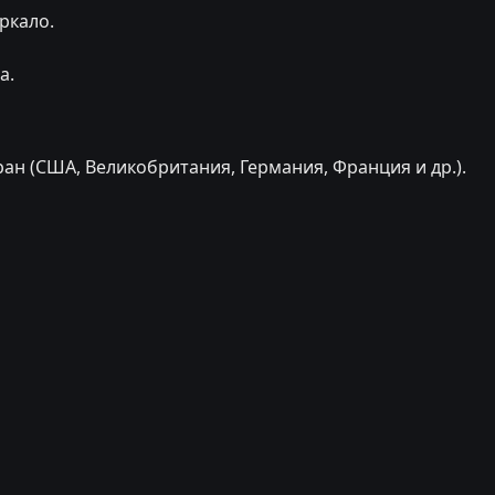
ркало.
а.
ан (США, Великобритания, Германия, Франция и др.).