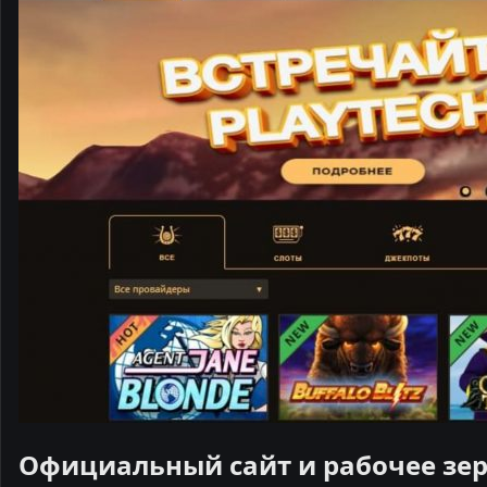
Официальный сайт и рабочее зерк