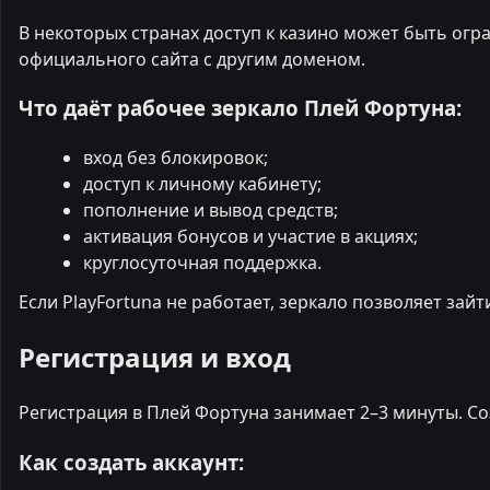
В некоторых странах доступ к казино может быть огр
официального сайта с другим доменом.
Что даёт рабочее зеркало Плей Фортуна:
вход без блокировок;
доступ к личному кабинету;
пополнение и вывод средств;
активация бонусов и участие в акциях;
круглосуточная поддержка.
Если PlayFortuna не работает, зеркало позволяет зай
Регистрация и вход
Регистрация в Плей Фортуна
занимает 2–3 минуты. Со
Как создать аккаунт: