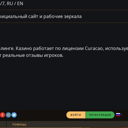
/7, RU / EN
фициальный сайт и рабочие зеркала
блинге. Казино работает по лицензии Curacao, использ
 реальные отзывы игроков.