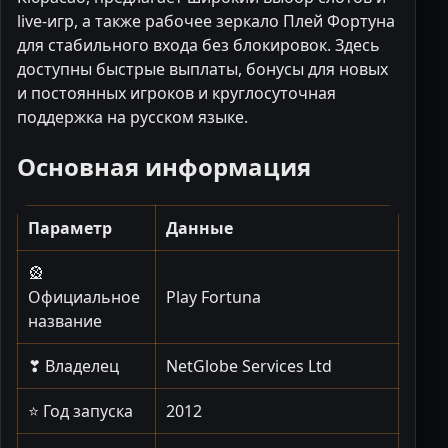
live-игр, а также
рабочее зеркало Плей Фортуна
для стабильного входа без блокировок. Здесь
доступны быстрые выплаты, бонусы для новых
и постоянных игроков и круглосуточная
поддержка на русском языке.
Основная информация
Параметр
Данные
🎡
Официальное
Play Fortuna
название
❣ Владелец
NetGlobe Services Ltd
⭐ Год запуска
2012