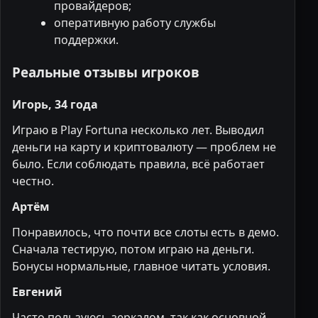
провайдеров;
оперативную работу службы
поддержки.
Реальные отзывы игроков
Игорь, 34 года
Играю в Play Fortuna несколько лет. Выводил
деньги на карту и криптовалюту — проблем не
было. Если соблюдать правила, всё работает
честно.
Артём
Понравилось, что почти все слоты есть в демо.
Сначала тестирую, потом играю на деньги.
Бонусы нормальные, главное читать условия.
Евгений
Часто пользуюсь зеркалом, так как основной