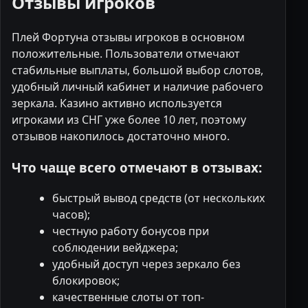
Отзывы игроков
Плей Фортуна отзывы игроков
в основном
положительные. Пользователи отмечают
стабильные выплаты, большой выбор слотов,
удобный личный кабинет и наличие рабочего
зеркала. Казино активно используется
игроками из СНГ уже более 10 лет, поэтому
отзывов накопилось достаточно много.
Что чаще всего отмечают в отзывах:
быстрый вывод средств (от нескольких
часов);
честную работу бонусов при
соблюдении вейджера;
удобный доступ через зеркало без
блокировок;
качественные слоты от топ-