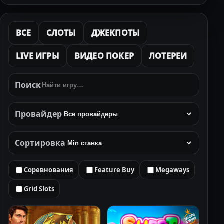
ВСЕ
СЛОТЫ
ДЖЕКПОТЫ
LIVE ИГРЫ
ВИДЕО ПОКЕР
ЛОТЕРЕИ
Поиск
Провайдер
Сортировка
Соревнования
Feature Buy
Megaways
Grid Slots