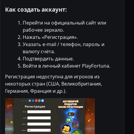
Как создать аккаунт:
Перейти на официальный сайт или
рабочее зеркало.
Нажать «Регистрация».
Указать e-mail / телефон, пароль и
валюту счёта.
Подтвердить данные.
Войти в личный кабинет PlayFortuna.
Регистрация недоступна для игроков из
некоторых стран (США, Великобритания,
Германия, Франция и др.).