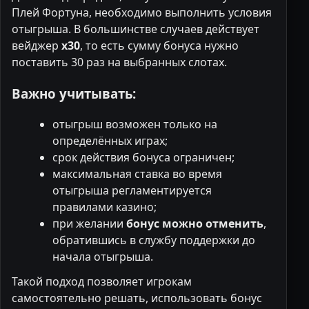
Плей Фортуна, необходимо выполнить условия
отыгрыша. В большинстве случаев действует
вейджер
x30
, то есть сумму бонуса нужно
поставить 30 раз на выбранных слотах.
Важно учитывать:
отыгрыш возможен только на
определённых играх;
срок действия бонуса ограничен;
максимальная ставка во время
отыгрыша регламентируется
правилами казино;
при желании
бонус можно отменить
,
обратившись в службу поддержки до
начала отыгрыша.
Такой подход позволяет игрокам
самостоятельно решать, использовать бонус