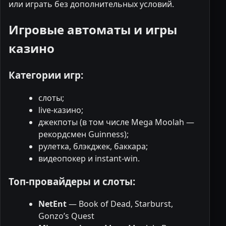
или играть без дополнительных условий.
Игровые автоматы и игры
казино
Категории игр:
слоты
;
live-казино;
джекпоты (в том числе Mega Moolah —
рекордсмен Guinness);
рулетка, блэкджек, баккара;
видеопокер и instant-win.
Топ-провайдеры и слоты:
NetEnt
— Book of Dead, Starburst,
Gonzo’s Quest