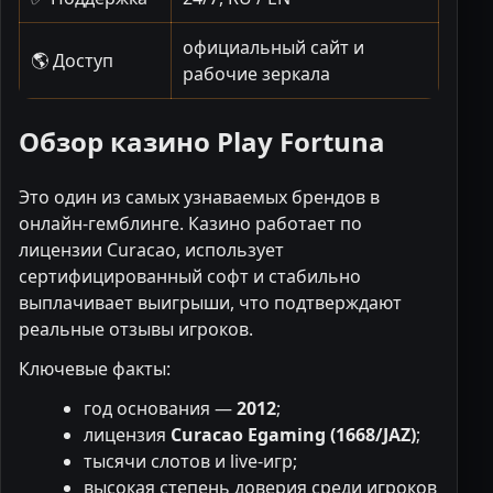
официальный сайт и
🌎 Доступ
рабочие зеркала
Обзор казино Play Fortuna
Это один из самых узнаваемых брендов в
онлайн-гемблинге. Казино работает по
лицензии Curacao, использует
сертифицированный софт и стабильно
выплачивает выигрыши, что подтверждают
реальные отзывы игроков.
Ключевые факты:
год основания —
2012
;
лицензия
Curacao Egaming (1668/JAZ)
;
тысячи слотов и live-игр;
высокая степень доверия среди игроков