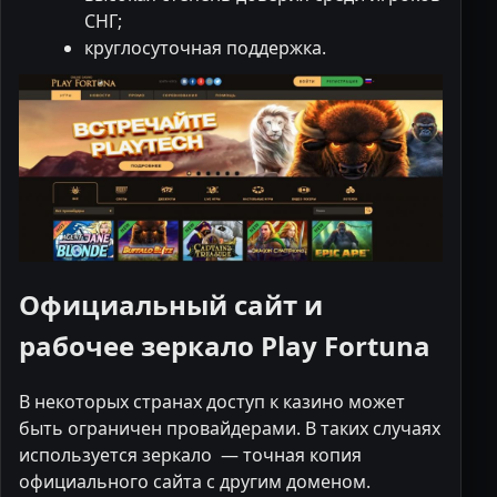
СНГ;
круглосуточная поддержка.
Официальный сайт и
рабочее зеркало Play Fortuna
В некоторых странах доступ к казино может
быть ограничен провайдерами. В таких случаях
используется
зеркало — точная копия
официального сайта с другим доменом.