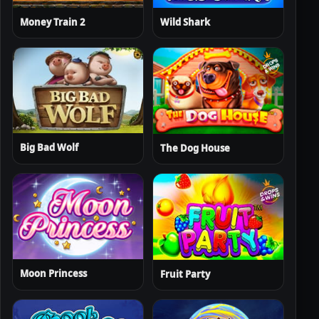
Money Train 2
Wild Shark
Big Bad Wolf
The Dog House
Moon Princess
Fruit Party