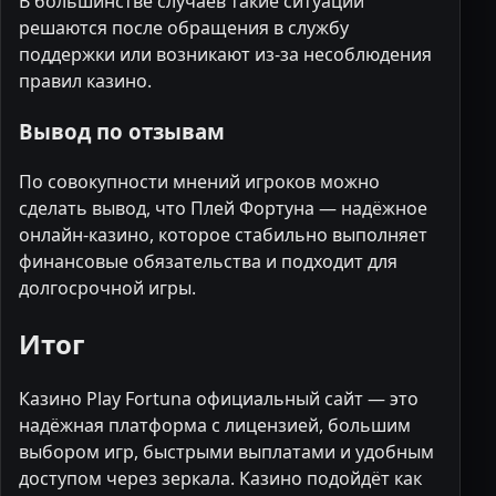
В большинстве случаев такие ситуации
решаются после обращения в службу
поддержки или возникают из-за несоблюдения
правил казино.
Вывод по отзывам
По совокупности мнений игроков можно
сделать вывод, что Плей Фортуна
— надёжное
онлайн-казино
, которое стабильно выполняет
финансовые обязательства и подходит для
долгосрочной игры.
Итог
Казино Play Fortuna официальный сайт
— это
надёжная платформа с лицензией, большим
выбором игр, быстрыми выплатами и удобным
доступом через зеркала. Казино подойдёт как