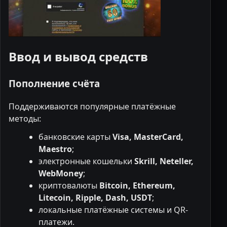
Ввод и вывод средств
Пополнение счёта
Поддерживаются популярные платёжные
методы:
банковские карты
Visa, MasterCard,
Maestro
;
электронные кошельки
Skrill, Neteller,
WebMoney
;
криптовалюты
Bitcoin, Ethereum,
Litecoin, Ripple, Dash, USDT
;
локальные платёжные системы и QR-
платежи.