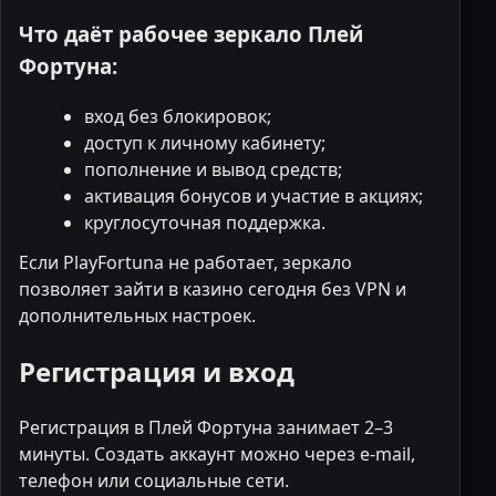
Что даёт рабочее зеркало Плей
Фортуна:
вход без блокировок;
доступ к личному кабинету;
пополнение и вывод средств;
активация бонусов и участие в акциях;
круглосуточная поддержка.
Если PlayFortuna не работает, зеркало
позволяет зайти в казино сегодня без VPN и
дополнительных настроек.
Регистрация и вход
Регистрация в Плей Фортуна
занимает 2–3
минуты. Создать аккаунт можно через e-mail,
телефон или социальные сети.