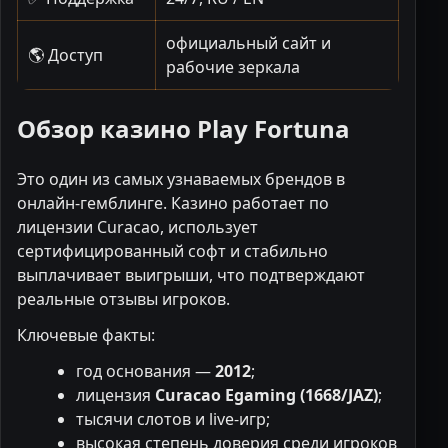
официальный сайт и
🌎 Доступ
рабочие зеркала
Обзор казино Play Fortuna
Это один из самых узнаваемых брендов в
онлайн-гемблинге. Казино работает по
лицензии Curacao, использует
сертифицированный софт и стабильно
выплачивает выигрыши, что подтверждают
реальные отзывы игроков.
Ключевые факты:
год основания —
2012
;
лицензия
Curacao Egaming (1668/JAZ)
;
тысячи слотов и live-игр;
высокая степень доверия среди игроков