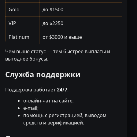
Gold
до $1500
VIP
до $2250
Platinum
от $3000 и выше
Чем выше статус — тем быстрее выплаты и
выгоднее бонусы.
Служба поддержки
Поддержка работает
24/7
:
онлайн-чат на сайте;
e-mail;
помощь с регистрацией, выводом
средств и верификацией.