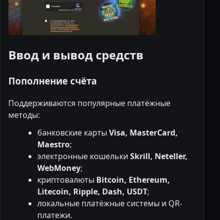
Ввод и вывод средств
Пополнение счёта
Поддерживаются популярные платёжные
методы:
банковские карты
Visa, MasterCard,
Maestro
;
электронные кошельки
Skrill, Neteller,
WebMoney
;
криптовалюты
Bitcoin, Ethereum,
Litecoin, Ripple, Dash, USDT
;
локальные платёжные системы и QR-
платежи.