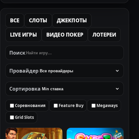
ВСЕ
СЛОТЫ
ДЖЕКПОТЫ
LIVE ИГРЫ
ВИДЕО ПОКЕР
ЛОТЕРЕИ
Поиск
Провайдер
Сортировка
Соревнования
Feature Buy
Megaways
Grid Slots