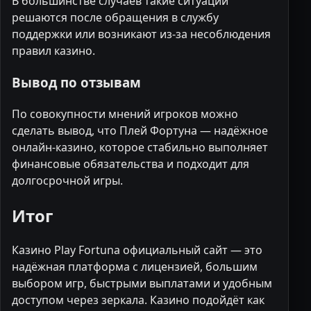
В большинстве случаев такие ситуации
решаются после обращения в службу
поддержки или возникают из-за несоблюдения
правил казино.
Вывод по отзывам
По совокупности мнений игроков можно
сделать вывод, что Плей Фортуна
— надёжное
онлайн-казино
, которое стабильно выполняет
финансовые обязательства и подходит для
долгосрочной игры.
Итог
Казино Play Fortuna официальный сайт
— это
надёжная платформа с лицензией, большим
выбором игр, быстрыми выплатами и удобным
доступом через зеркала. Казино подойдёт как