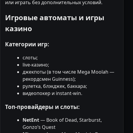
или играть без дополнительных условий.
Игровые автоматы и игры
казино
Категории игр:
слоты
;
live-казино;
джекпоты (в том числе Mega Moolah —
рекордсмен Guinness);
рулетка, блэкджек, баккара;
видеопокер и instant-win.
Топ-провайдеры и слоты:
NetEnt
— Book of Dead, Starburst,
Gonzo’s Quest