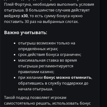
Плей Фортуна, необходимо выполнить условия
отыгрыша. В большинстве случаев действует
вейджер
x30
, то есть сумму бонуса нужно
поставить 30 раз на выбранных слотах.
Важно учитывать:
отыгрыш возможен только на
определённых играх;
срок действия бонуса ограничен;
максимальная ставка во время
отыгрыша регламентируется
правилами казино;
при желании
бонус можно отменить
,
обратившись в службу поддержки до
начала отыгрыша.
Такой подход позволяет игрокам
самостоятельно решать, использовать бонус