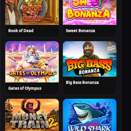
Book of Dead
Sweet Bonanza
Big Bass Bonanza
Gates of Olympus