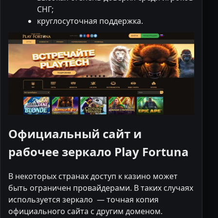
СНГ;
круглосуточная поддержка.
Официальный сайт и
рабочее зеркало Play Fortuna
В некоторых странах доступ к казино может
быть ограничен провайдерами. В таких случаях
используется
зеркало — точная копия
официального сайта с другим доменом.