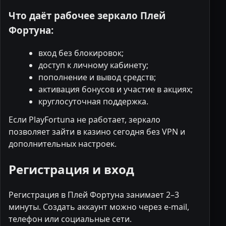
Что даёт рабочее зеркало Плей
Фортуна:
вход без блокировок;
доступ к личному кабинету;
пополнение и вывод средств;
активация бонусов и участие в акциях;
круглосуточная поддержка.
Если PlayFortuna не работает, зеркало
позволяет зайти в казино сегодня без VPN и
дополнительных настроек.
Регистрация и вход
Регистрация в Плей Фортуна
занимает 2–3
минуты. Создать аккаунт можно через e-mail,
телефон или социальные сети.