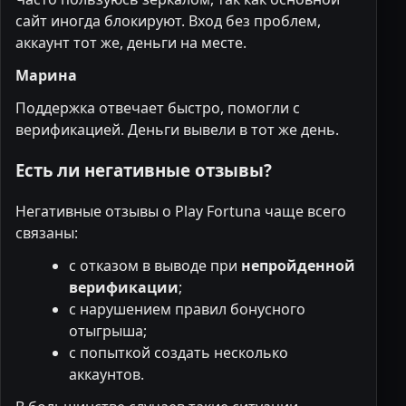
сайт иногда блокируют. Вход без проблем,
аккаунт тот же, деньги на месте.
Марина
Поддержка отвечает быстро, помогли с
верификацией. Деньги вывели в тот же день.
Есть ли негативные отзывы?
Негативные отзывы о Play Fortuna чаще всего
связаны:
с отказом в выводе при
непройденной
верификации
;
с нарушением правил бонусного
отыгрыша;
с попыткой создать несколько
аккаунтов.