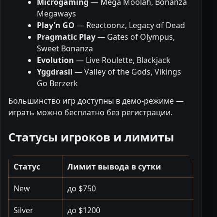
Microgaming
— Mega Moolah, Bonanza
Megaways
Play’n GO
— Reactoonz, Legacy of Dead
Pragmatic Play
— Gates of Olympus,
Sweet Bonanza
Evolution
— Live Roulette, Blackjack
Yggdrasil
— Valley of the Gods, Vikings
Go Berzerk
Большинство игр доступны в
демо-режиме
—
играть можно бесплатно без регистрации.
Статусы игроков и лимиты
Статус
Лимит вывода в сутки
New
до $750
Silver
до $1200