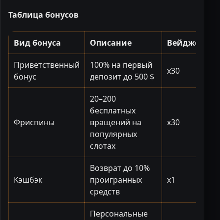
Таблица бонусов
Вид бонуса
Описание
Вейджер
Приветственный
100% на первый
x30
бонус
депозит до 500 $
20–200
бесплатных
Фриспины
вращений на
x30
популярных
слотах
Возврат до 10%
Кэшбэк
проигранных
x1
средств
Персональные