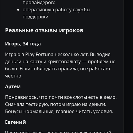
провайдеров;
оперативную работу службы
поддержки.
Реальные отзывы игроков
Игорь, 34 года
Играю в Play Fortuna несколько лет. Выводил
деньги на карту и криптовалюту — проблем не
было. Если соблюдать правила, всё работает
честно.
Артём
Понравилось, что почти все слоты есть в демо.
Сначала тестирую, потом играю на деньги.
Бонусы нормальные, главное читать условия.
Евгений
Часто пользуюсь зеркалом, так как основной