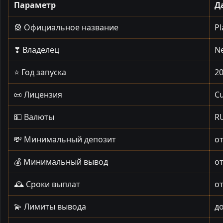
Параметр
Д
🎡 Официальное название
Pl
❣ Владелец
Ne
⭐ Год запуска
2
📜 Лицензия
C
💵 Валюты
RU
💸 Минимальный депозит
от
💰 Минимальный вывод
от
🕰 Сроки выплат
от
💫 Лимиты вывода
до