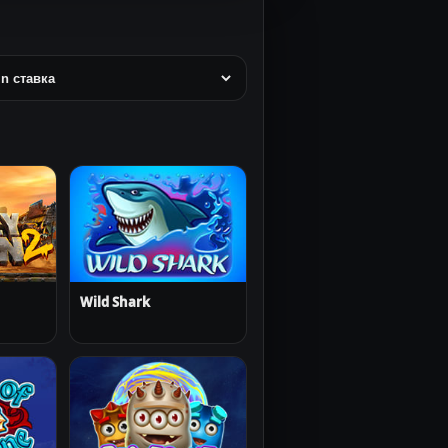
Wild Shark