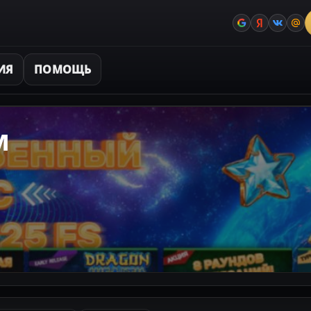
ИЯ
ПОМОЩЬ
м