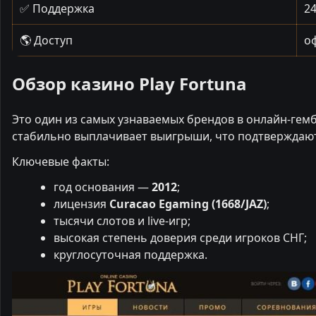
✅ Поддержка
24
🌎 Доступ
о
Обзор казино Play Fortuna
Это один из самых узнаваемых брендов в онлайн-гем
стабильно выплачивает выигрыши, что подтверждают
Ключевые факты:
год основания —
2012
;
лицензия
Curacao Egaming (1668/JAZ)
;
тысячи слотов и live-игр;
высокая степень доверия среди игроков СНГ;
круглосуточная поддержка.