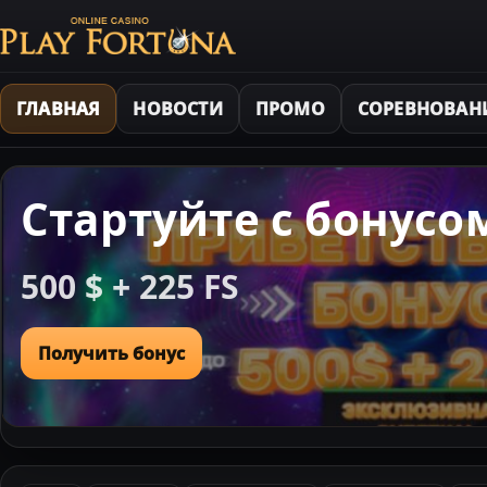
ГЛАВНАЯ
НОВОСТИ
ПРОМО
СОРЕВНОВАН
Стартуйте с бонусо
500 $ + 225 FS
Получить бонус