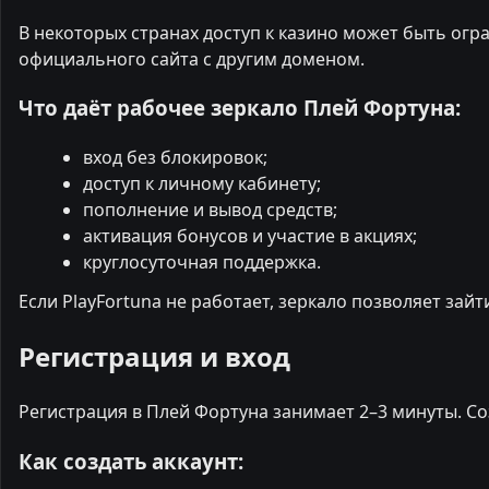
В некоторых странах доступ к казино может быть огр
официального сайта с другим доменом.
Что даёт рабочее зеркало Плей Фортуна:
вход без блокировок;
доступ к личному кабинету;
пополнение и вывод средств;
активация бонусов и участие в акциях;
круглосуточная поддержка.
Если PlayFortuna не работает, зеркало позволяет зай
Регистрация и вход
Регистрация в Плей Фортуна
занимает 2–3 минуты. Со
Как создать аккаунт: