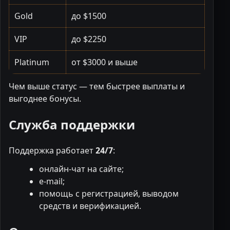
Gold
до $1500
VIP
до $2250
Platinum
от $3000 и выше
Чем выше статус — тем быстрее выплаты и
выгоднее бонусы.
Служба поддержки
Поддержка работает
24/7
:
онлайн-чат на сайте;
e-mail;
помощь с регистрацией, выводом
средств и верификацией.