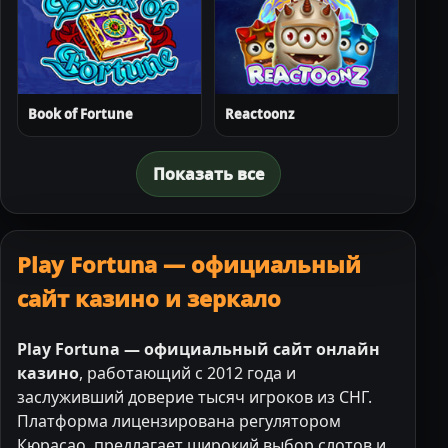
Book of Fortune
Reactoonz
Показать все
Play Fortuna — официальный
сайт казино и зеркало
Play Fortuna — официальный сайт онлайн
казино
, работающий с 2012 года и
заслуживший доверие тысяч игроков из СНГ.
Платформа лицензирована регулятором
Кюрасао, предлагает широкий выбор слотов и