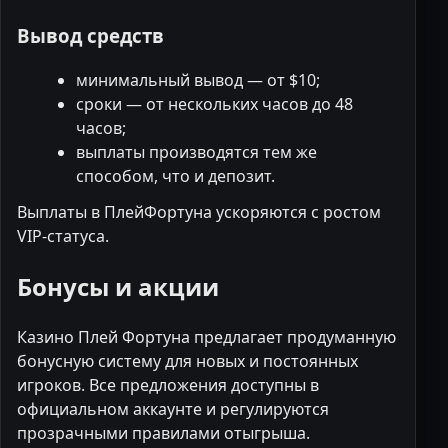
Вывод средств
минимальный вывод — от $10;
сроки — от нескольких часов до 48
часов;
выплаты производятся тем же
способом, что и депозит.
Выплаты
в ПлейФортуна ускоряются с ростом
VIP-статуса.
Бонусы и акции
Казино Плей Фортуна предлагает продуманную
бонусную систему для новых и постоянных
игроков. Все предложения доступны в
официальном аккаунте и регулируются
прозрачными правилами отыгрыша.