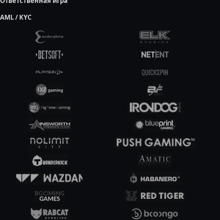
Ответственная игра
AML / KYC