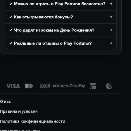
✔ Можно ли играть в Play Fortuna бесплатно?
✔ Как отыгрываются бонусы?
✔ Что дарят игрокам на День Рождения?
✔ Реальные ли отзывы о Play Fortuna?
О нас
Правила и условия
Политика конфиденциальности