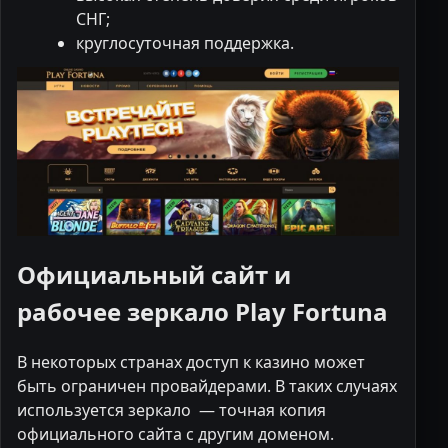
СНГ;
круглосуточная поддержка.
Официальный сайт и
рабочее зеркало Play Fortuna
В некоторых странах доступ к казино может
быть ограничен провайдерами. В таких случаях
используется
зеркало — точная копия
официального сайта с другим доменом.