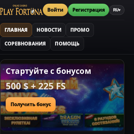
Войти
Регистрация
RU
▾
ГЛАВНАЯ
НОВОСТИ
ПРОМО
СОРЕВНОВАНИЯ
ПОМОЩЬ
Стартуйте с бонусом
500 $ + 225 FS
Получить бонус