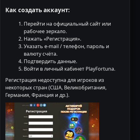
Как создать аккаунт:
Перейти на официальный сайт или
рабочее зеркало.
Нажать «Регистрация».
Указать e-mail / телефон, пароль и
валюту счёта.
Подтвердить данные.
Войти в личный кабинет PlayFortuna.
Регистрация недоступна для игроков из
некоторых стран (США, Великобритания,
Германия, Франция и др.).