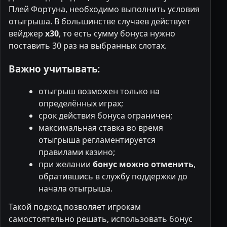
Плей Фортуна, необходимо выполнить условия
отыгрыша. В большинстве случаев действует
вейджер
x30
, то есть сумму бонуса нужно
поставить 30 раз на выбранных слотах.
Важно учитывать:
отыгрыш возможен только на
определённых играх;
срок действия бонуса ограничен;
максимальная ставка во время
отыгрыша регламентируется
правилами казино;
при желании
бонус можно отменить
,
обратившись в службу поддержки до
начала отыгрыша.
Такой подход позволяет игрокам
самостоятельно решать, использовать бонус