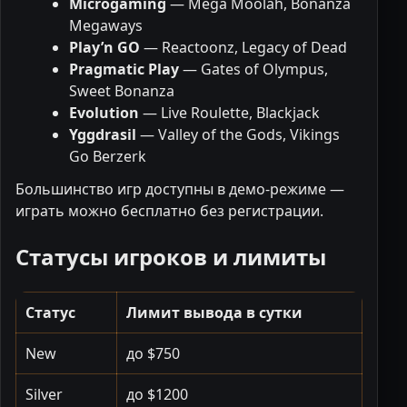
Microgaming
— Mega Moolah, Bonanza
Megaways
Play’n GO
— Reactoonz, Legacy of Dead
Pragmatic Play
— Gates of Olympus,
Sweet Bonanza
Evolution
— Live Roulette, Blackjack
Yggdrasil
— Valley of the Gods, Vikings
Go Berzerk
Большинство игр доступны в
демо-режиме
—
играть можно бесплатно без регистрации.
Статусы игроков и лимиты
Статус
Лимит вывода в сутки
New
до $750
Silver
до $1200