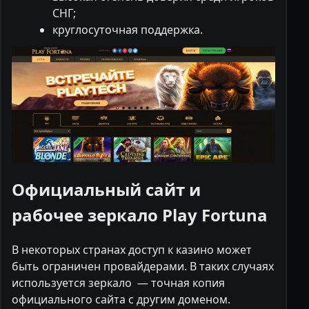
СНГ;
круглосуточная поддержка.
Официальный сайт и
рабочее зеркало Play Fortuna
В некоторых странах доступ к казино может
быть ограничен провайдерами. В таких случаях
используется
зеркало — точная копия
официального сайта с другим доменом.