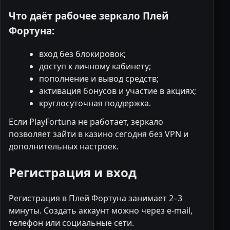
Что даёт рабочее зеркало Плей
Фортуна:
вход без блокировок;
доступ к личному кабинету;
пополнение и вывод средств;
активация бонусов и участие в акциях;
круглосуточная поддержка.
Если PlayFortuna не работает, зеркало
позволяет зайти в казино сегодня без VPN и
дополнительных настроек.
Регистрация и вход
Регистрация в Плей Фортуна
занимает 2–3
минуты. Создать аккаунт можно через e-mail,
телефон или социальные сети.