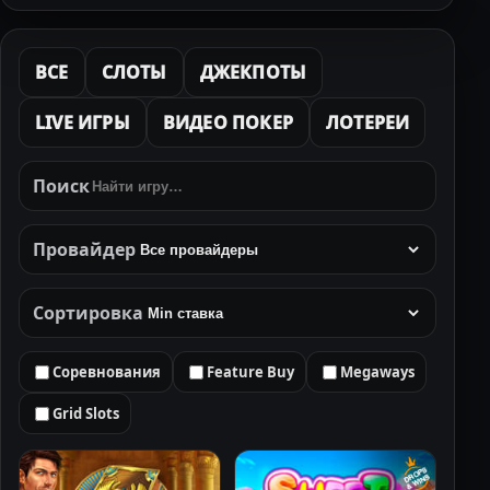
ВСЕ
СЛОТЫ
ДЖЕКПОТЫ
LIVE ИГРЫ
ВИДЕО ПОКЕР
ЛОТЕРЕИ
Поиск
Провайдер
Сортировка
Соревнования
Feature Buy
Megaways
Grid Slots