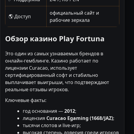
официальный сайт и
🌎 Доступ
рабочие зеркала
Обзор казино Play Fortuna
Это один из самых узнаваемых брендов в
онлайн-гемблинге. Казино работает по
лицензии Curacao, использует
сертифицированный софт и стабильно
выплачивает выигрыши, что подтверждают
реальные отзывы игроков.
Ключевые факты:
год основания —
2012
;
лицензия
Curacao Egaming (1668/JAZ)
;
тысячи слотов и live-игр;
высокая степень доверия среди игроков