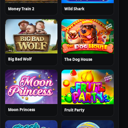
Money Train 2
Wild Shark
Big Bad Wolf
The Dog House
Moon Princess
Fruit Party