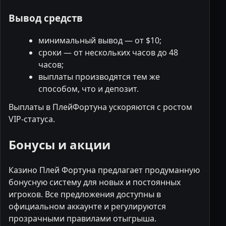
Вывод средств
минимальный вывод — от $10;
сроки — от нескольких часов до 48
часов;
выплаты производятся тем же
способом, что и депозит.
Выплаты
в ПлейФортуна ускоряются с ростом
VIP-статуса.
Бонусы и акции
Казино Плей Фортуна предлагает продуманную
бонусную систему для новых и постоянных
игроков. Все предложения доступны в
официальном аккаунте и регулируются
прозрачными правилами отыгрыша.