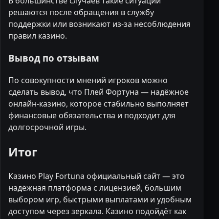
В большинстве случаев такие ситуации
решаются после обращения в службу
поддержки или возникают из-за несоблюдения
правил казино.
Вывод по отзывам
По совокупности мнений игроков можно
сделать вывод, что Плей Фортуна
— надёжное
онлайн-казино
, которое стабильно выполняет
финансовые обязательства и подходит для
долгосрочной игры.
Итог
Казино Play Fortuna официальный сайт
— это
надёжная платформа с лицензией, большим
выбором игр, быстрыми выплатами и удобным
доступом через зеркала. Казино подойдёт как