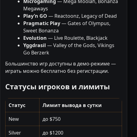
Microgaming
— Mega Moolah, Bonanza
Megaways
Play’n GO
— Reactoonz, Legacy of Dead
Pragmatic Play
— Gates of Olympus,
Sweet Bonanza
Evolution
— Live Roulette, Blackjack
Yggdrasil
— Valley of the Gods, Vikings
Go Berzerk
Большинство игр доступны в
демо-режиме
—
играть можно бесплатно без регистрации.
Статусы игроков и лимиты
Статус
Лимит вывода в сутки
New
до $750
Silver
до $1200