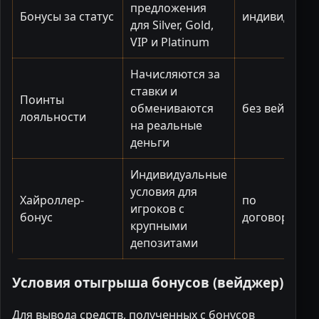
предложения
Бонусы за статус
индивидуаль
для Silver, Gold,
VIP и Platinum
Начисляются за
ставки и
Поинты
обмениваются
без вейджера
лояльности
на реальные
деньги
Индивидуальные
условия для
Хайроллер-
по
игроков с
бонус
договорённо
крупными
депозитами
Условия отыгрыша бонусов (вейджер)
Для вывода средств, полученных с бонусов