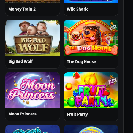
Money Train 2
Wild Shark
Big Bad Wolf
The Dog House
Moon Princess
Fruit Party