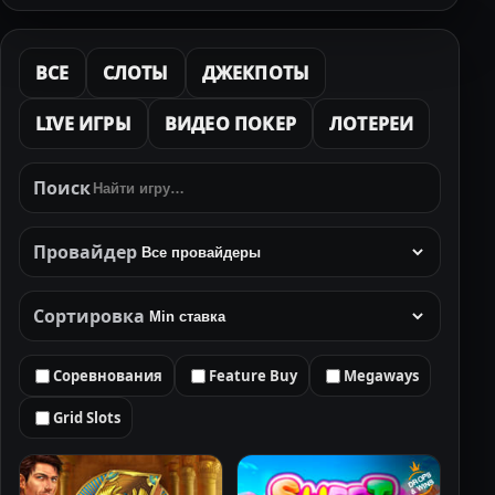
ВСЕ
СЛОТЫ
ДЖЕКПОТЫ
LIVE ИГРЫ
ВИДЕО ПОКЕР
ЛОТЕРЕИ
Поиск
Провайдер
Сортировка
Соревнования
Feature Buy
Megaways
Grid Slots