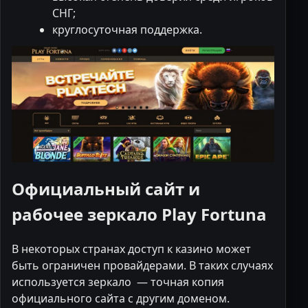
СНГ;
круглосуточная поддержка.
Официальный сайт и
рабочее зеркало Play Fortuna
В некоторых странах доступ к казино может
быть ограничен провайдерами. В таких случаях
используется
зеркало — точная копия
официального сайта с другим доменом.