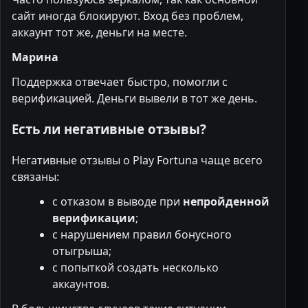
сайт иногда блокируют. Вход без проблем,
аккаунт тот же, деньги на месте.
Марина
Поддержка отвечает быстро, помогли с
верификацией. Деньги вывели в тот же день.
Есть ли негативные отзывы?
Негативные отзывы о Play Fortuna чаще всего
связаны:
с отказом в выводе при
непройденной
верификации
;
с нарушением правил бонусного
отыгрыша;
с попыткой создать несколько
аккаунтов.