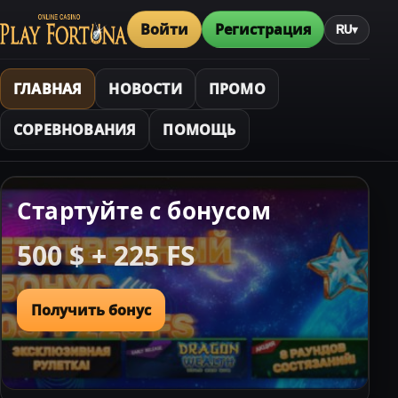
Войти
Регистрация
RU
▾
ГЛАВНАЯ
НОВОСТИ
ПРОМО
СОРЕВНОВАНИЯ
ПОМОЩЬ
Стартуйте с бонусом
500 $ + 225 FS
Получить бонус