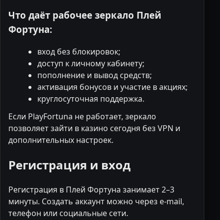
Что даёт рабочее зеркало Плей
Фортуна:
вход без блокировок;
доступ к личному кабинету;
пополнение и вывод средств;
активация бонусов и участие в акциях;
круглосуточная поддержка.
Если PlayFortuna не работает, зеркало
позволяет зайти в казино сегодня без VPN и
дополнительных настроек.
Регистрация и вход
Регистрация в Плей Фортуна
занимает 2–3
минуты. Создать аккаунт можно через e-mail,
телефон или социальные сети.