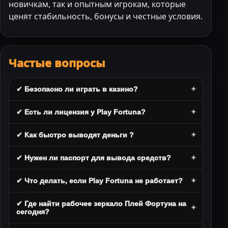
новичкам, так и опытным игрокам, которые
ценят стабильность, бонусы и честные условия.
Частые вопросы
✔ Безопасно ли играть в казино?
✔ Есть ли лицензия у Play Fortuna?
✔ Как быстро выводят деньги ?
✔ Нужен ли паспорт для вывода средств?
✔ Что делать, если Play Fortuna не работает?
✔ Где найти рабочее зеркало Плей Фортуна на
сегодня?