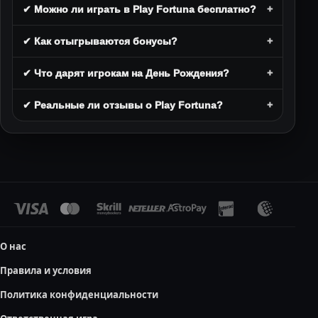
✔ Можно ли играть в Play Fortuna бесплатно?
✔ Как отыгрываются бонусы?
✔ Что дарят игрокам на День Рождения?
✔ Реальные ли отзывы о Play Fortuna?
О нас
Правила и условия
Политика конфиденциальности