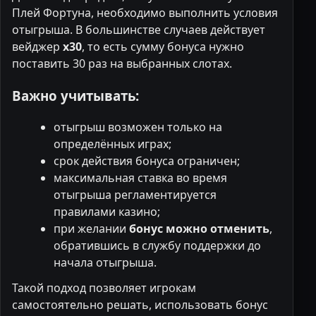
Плей Фортуна, необходимо выполнить условия
отыгрыша. В большинстве случаев действует
вейджер
x30
, то есть сумму бонуса нужно
поставить 30 раз на выбранных слотах.
Важно учитывать:
отыгрыш возможен только на
определённых играх;
срок действия бонуса ограничен;
максимальная ставка во время
отыгрыша регламентируется
правилами казино;
при желании
бонус можно отменить
,
обратившись в службу поддержки до
начала отыгрыша.
Такой подход позволяет игрокам
самостоятельно решать, использовать бонус