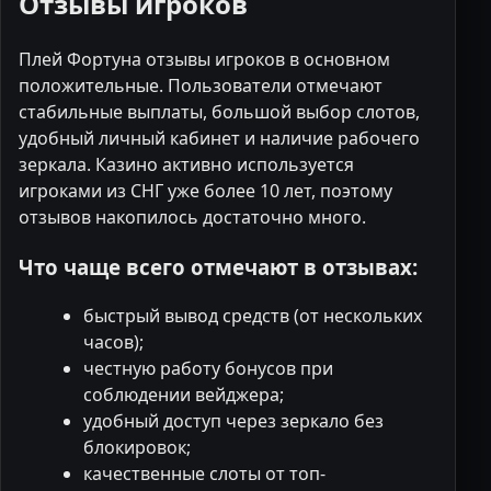
Отзывы игроков
Плей Фортуна отзывы игроков
в основном
положительные. Пользователи отмечают
стабильные выплаты, большой выбор слотов,
удобный личный кабинет и наличие рабочего
зеркала. Казино активно используется
игроками из СНГ уже более 10 лет, поэтому
отзывов накопилось достаточно много.
Что чаще всего отмечают в отзывах:
быстрый вывод средств (от нескольких
часов);
честную работу бонусов при
соблюдении вейджера;
удобный доступ через зеркало без
блокировок;
качественные слоты от топ-