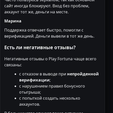
сайт иногда блокируют. Вход без проблем,
аккаунт тот же, деньги на месте.
Марина
Поддержка отвечает быстро, помогли с
верификацией. Деньги вывели в тот же день.
Есть ли негативные отзывы?
Негативные отзывы о Play Fortuna чаще всего
связаны:
с отказом в выводе при
непройденной
верификации
;
с нарушением правил бонусного
отыгрыша;
с попыткой создать несколько
аккаунтов.