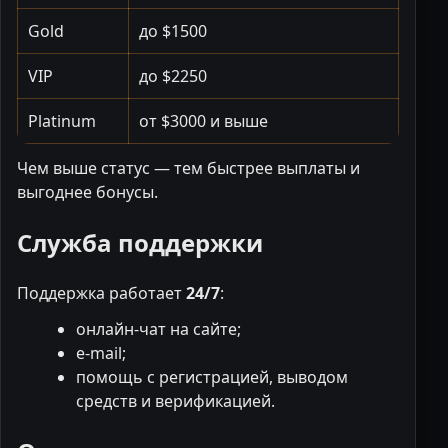
Gold
до $1500
VIP
до $2250
Platinum
от $3000 и выше
Чем выше статус — тем быстрее выплаты и
выгоднее бонусы.
Служба поддержки
Поддержка работает
24/7
:
онлайн-чат на сайте;
e-mail;
помощь с регистрацией, выводом
средств и верификацией.