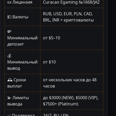
📜 Лицензия
Curacao Egaming №1668/JAZ
RUB, USD, EUR, PLN, CAD,
💵 Валюты
BRL, INR + криптовалюты
💸
Минимальный
от $5–10
депозит
💰
Минимальный
от $10
вывод
🕰 Сроки
от нескольких часов до 48
выплат
часов
💫 Лимиты
до $3000 (NEW), $5000 (VIP),
вывода
$7500+ (Platinum)
✅ Поддержка
24/7, RU / EN