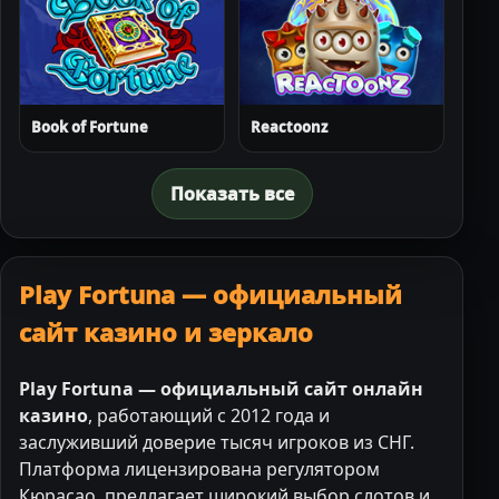
Book of Fortune
Reactoonz
Показать все
Play Fortuna — официальный
сайт казино и зеркало
Play Fortuna — официальный сайт онлайн
казино
, работающий с 2012 года и
заслуживший доверие тысяч игроков из СНГ.
Платформа лицензирована регулятором
Кюрасао, предлагает широкий выбор слотов и