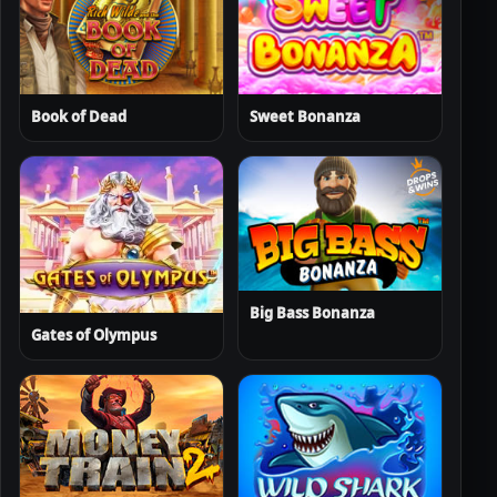
Book of Dead
Sweet Bonanza
Big Bass Bonanza
Gates of Olympus