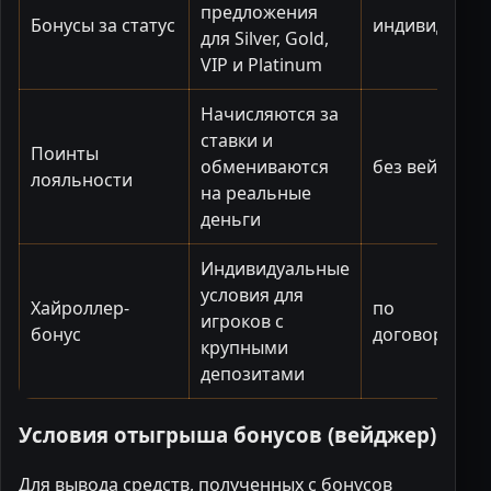
предложения
Бонусы за статус
индивидуаль
для Silver, Gold,
VIP и Platinum
Начисляются за
ставки и
Поинты
обмениваются
без вейджера
лояльности
на реальные
деньги
Индивидуальные
условия для
Хайроллер-
по
игроков с
бонус
договорённо
крупными
депозитами
Условия отыгрыша бонусов (вейджер)
Для вывода средств, полученных с бонусов