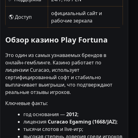
официальный сайт и
🌎 Доступ
рабочие зеркала
Обзор казино Play Fortuna
Это один из самых узнаваемых брендов в
онлайн-гемблинге. Казино работает по
лицензии Curacao, использует
сертифицированный софт и стабильно
выплачивает выигрыши, что подтверждают
реальные отзывы игроков.
Ключевые факты:
год основания —
2012
;
лицензия
Curacao Egaming (1668/JAZ)
;
тысячи слотов и live-игр;
высокая степень доверия среди игроков